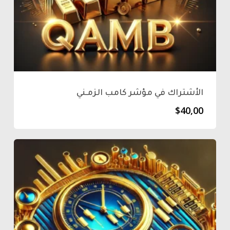
الأشتراك في مؤشر كامب الزمـني
$
40,00