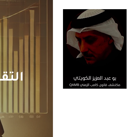
Menu
Ski
t
mai
conten
التقريـر