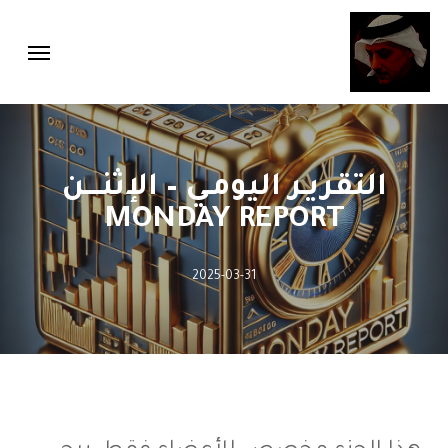
Menu
Ski
Menu
t
mai
conten
التقريـر اليومـي – الإثنــــن
MONDAY REPORT
2025-03-31