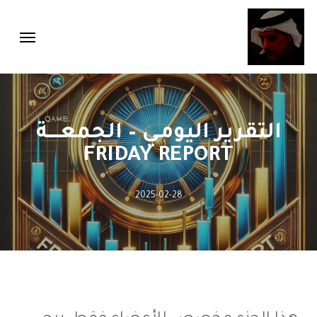
Menu
Ski
Menu
t
mai
conten
التقرير اليومـي – الجمعــــة
FRIDAY REPORT
2025-02-28